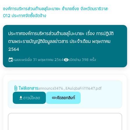
องค์การบริหารส่วนตำบลลุโบะบายะ
อำเภอยี่งอ จังหวัดนราธิวาส
›
O12 ประกาศจัดซื้อจัดจ้าง
ประกาศองค์การบริหารส่วนตำบลลุโบะบายะ เรื่อง การปฏิบัติ
ตามพระราชบัญญัติข้อมูลลข่าวสาร ประจำเดือน พฤษภาคม
2564
เผยแพร่เมื่อ 31 พฤษภาคม 2564
เปิดอ่าน 398 ครั้ง
event
visibility
ไฟล์เอกสาร
announce3476_EAulqbaFri111647.pdf
attach_file
ดาวน์โหลด
คัดลอกลิงก์
file_download
link