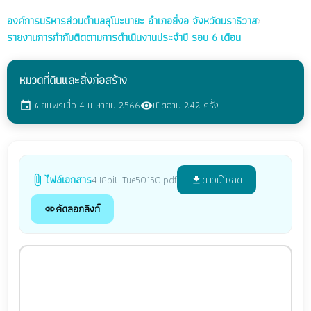
องค์การบริหารส่วนตำบลลุโบะบายะ
อำเภอยี่งอ จังหวัดนราธิวาส
›
รายงานการกำกับติดตามการดำเนินงานประจำปี รอบ 6 เดือน
หมวดที่ดินและสิ่งก่อสร้าง
เผยแพร่เมื่อ 4 เมษายน 2566
เปิดอ่าน 242 ครั้ง
event
visibility
ไฟล์เอกสาร
ดาวน์โหลด
4J8piUITue50150.pdf
attach_file
file_download
คัดลอกลิงก์
link